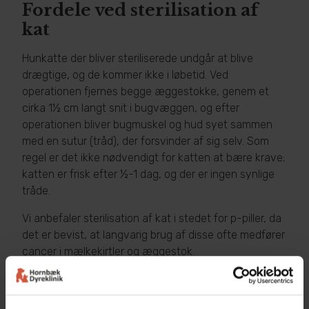
Fordele ved sterilisation af
kat​
Hunkatte der bliver steriliserede undgår at blive
drægtige, og de kommer ikke i løbetid. Ved
operationen fjernes begge æggestokke, genem et
cirka 1½ cm langt snit i bugvæggen, og efter
operationen bliver bugmuskel og hud syet sammen
med en sutur (tråd), der forsvinder af sig selv. Som
regel er det ikke nødvendigt for katten at bære krave;
katten er frisk efter ½-1 dag, og der er ingen synlige
tråde.
Vi anbefaler sterilisation af kat i stedet for p-piller, da
det er bevist, at langvarig brug af disse ofte medfører
cancer i mælkekirtler og æggestok.​
Fordele ved kastration af kat