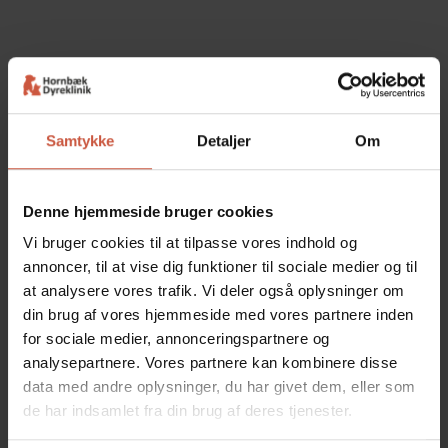
Røntgen
På Hornbæk Dyreklinik er der investeret i et helt nyt
Samtykke
Detaljer
Om
digitalt røntgenanlæg, det sikrer helt skarpe billeder,
hurtigt og præcist. Det er afgørende for billedets
kvalitet, at dyrene ligger stille og ofte bliver de også
Denne hjemmeside bruger cookies
placeret i stillinger der ikke er naturlige, derfor bliver
Vi bruger cookies til at tilpasse vores indhold og
langt de fleste patienter beroliget inden
annoncer, til at vise dig funktioner til sociale medier og til
undersøgelsen.
at analysere vores trafik. Vi deler også oplysninger om
​Vi foretager også kontrast røntgen ofte i
din brug af vores hjemmeside med vores partnere inden
forbindelse med mave-tarm og urinvejslidelser.
for sociale medier, annonceringspartnere og
analysepartnere. Vores partnere kan kombinere disse
Eksempler på typiske røntgen undersøgelser
data med andre oplysninger, du har givet dem, eller som
foretaget på Hornbæk Dyreklinik kan være
de har indsamlet fra din brug af deres tjenester.
halthedsundersøgelse, HD foto til Dansk Kennel
Klub, patienter med ondt i ryg/nakke,