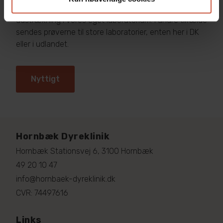
min). Desuden undersøges urin og fæcesprøver i stor
udstrækning i vores eget laboratorium. I andre tilfælde
sendes prøverne til store laboratorier, enten her i DK
eller i udlandet.
Nyttigt
Hornbæk Dyreklinik
Hornbæk Stationsvej 6, 3100 Hornbæk
49 20 10 47
info@hornbaek-dyreklinik.dk
CVR: 74497616
Links